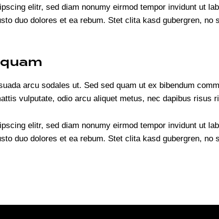
ipscing elitr, sed diam nonumy eirmod tempor invidunt ut la
usto duo dolores et ea rebum. Stet clita kasd gubergren, no
s quam
esuada arcu sodales ut. Sed sed quam ut ex bibendum commo
mattis vulputate, odio arcu aliquet metus, nec dapibus risus r
ipscing elitr, sed diam nonumy eirmod tempor invidunt ut la
usto duo dolores et ea rebum. Stet clita kasd gubergren, no