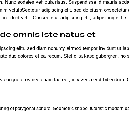
um. Nunc sodales vehicula risus. Suspendisse id mauris sodale
s enim volutpSectetur adipiscing elit, sed do eiusm onsectetur
 tincidunt velit. Consectetur adipiscing elit, adipiscing elit, s
nde omnis iste natus et
ipscing elitr, sed diam nonumy eirmod tempor invidunt ut la
usto duo dolores et ea rebum. Stet clita kasd gubergren, no
 congue eros nec quam laoreet, in viverra erat bibendum. Cra
ering of polygonal sphere. Geometric shape, futuristic modern 