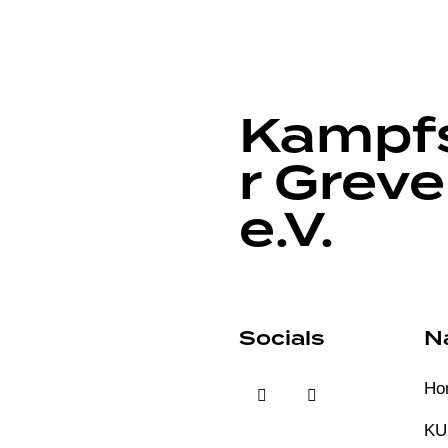
Kampfs
r Grev
e.V.
Socials
N
Ho
KU