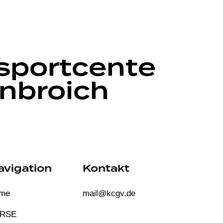
portcente
enbroich
avigation
Kontakt
me
mail@kcgv.de
RSE